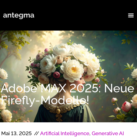
Adobe MAX 2025: Neue
Firefly-Modelle!
Mai 13, 2025
//
Artificial Intelligence
,
Generative AI