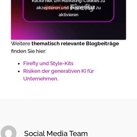
Klicke hier, um Marketing-Cookies zu
akzeptieren und diesen Inhalt zu
aktivieren
Weitere
thematisch relevante Blogbeiträge
finden Sie hier:
Firefly und Style-Kits
Risiken der generativen KI für
Unternehmen
.
Social Media Team