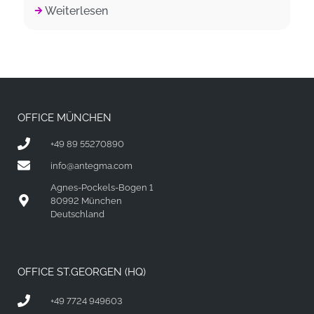
Weiterlesen
OFFICE MÜNCHEN
+49 89 55270890
info@antegma.com
Agnes-Pockels-Bogen 1
80992 München
Deutschland
OFFICE ST.GEORGEN (HQ)
+49 7724 949603