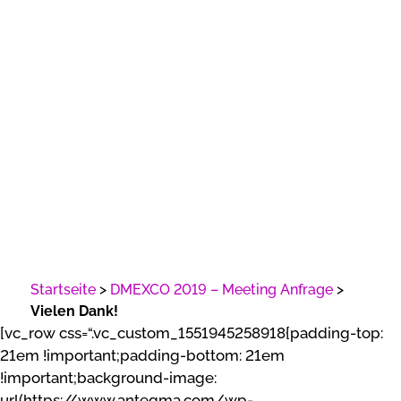
Vielen Dank!
Startseite
>
DMEXCO 2019 – Meeting Anfrage
>
Vielen Dank!
[vc_row css=“.vc_custom_1551945258918{padding-top:
21em !important;padding-bottom: 21em
!important;background-image:
url(https://www.antegma.com/wp-