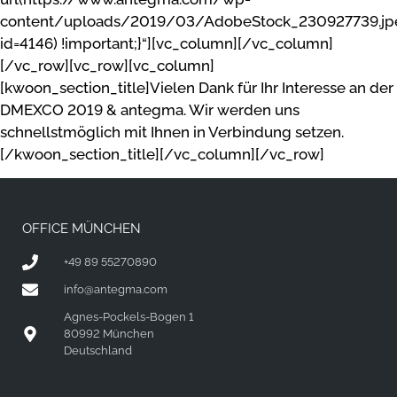
content/uploads/2019/03/AdobeStock_230927739.jp
id=4146) !important;}“][vc_column][/vc_column]
[/vc_row][vc_row][vc_column]
[kwoon_section_title]Vielen Dank für Ihr Interesse an der
DMEXCO 2019 & antegma. Wir werden uns
schnellstmöglich mit Ihnen in Verbindung setzen.
[/kwoon_section_title][/vc_column][/vc_row]
OFFICE MÜNCHEN
+49 89 55270890
info@antegma.com
Agnes-Pockels-Bogen 1
80992 München
Deutschland