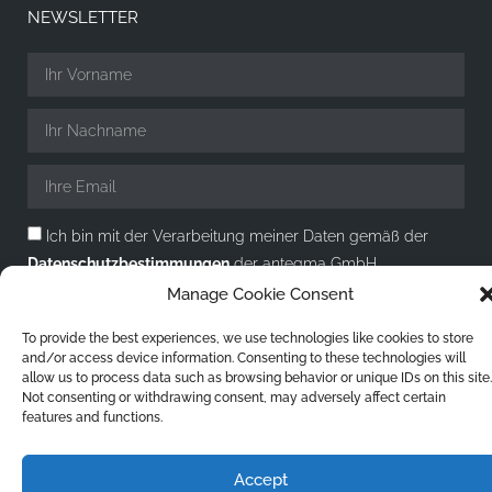
NEWSLETTER
Ich bin mit der Verarbeitung meiner Daten gemäß der
Datenschutzbestimmungen
der antegma GmbH
einverstanden.
Manage Cookie Consent
ANMELDEN
To provide the best experiences, we use technologies like cookies to store
and/or access device information. Consenting to these technologies will
allow us to process data such as browsing behavior or unique IDs on this site.
Not consenting or withdrawing consent, may adversely affect certain
features and functions.
© 2015 - 2026 antegma GmbH. All rights reserved
Accept