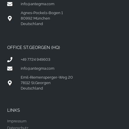
info@antegma.com
Agnes-Pockels-Bogen 1
80992 München
Deutschland
OFFICE ST.GEORGEN (HQ)
+49 7724 949603
info@antegma.com
Emil-Riemensperger-Weg 20
78112 St.Georgen
Deutschland
LINKS
Impressum
Datenschutz