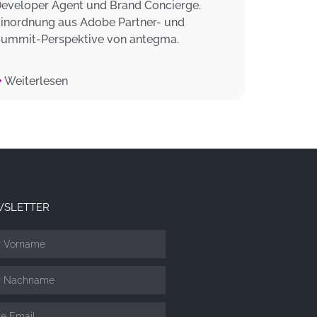
eveloper Agent und Brand Concierge.
inordnung aus Adobe Partner- und
ummit-Perspektive von antegma.
Weiterlesen
SLETTER