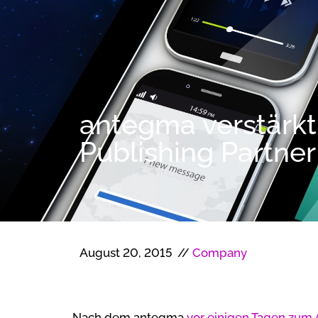
antegma verstärkt
Publishing Partner
August 20, 2015
//
Company
Nach dem antegma
vor einigen Tagen zum 