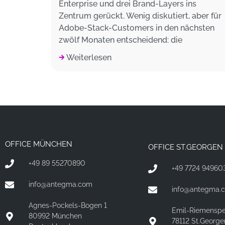
Enterprise und drei Brand-Layers ins
Zentrum gerückt. Wenig diskutiert, aber für
Adobe-Stack-Customers in den nächsten
zwölf Monaten entscheidend: die
Weiterlesen
OFFICE MÜNCHEN
OFFICE ST.GEORGEN 
+49 89 55270890
+49 7724 94960
info@antegma.com
info@antegma.
Agnes-Pockels-Bogen 1
Emil-Riemensp
80992 München
78112 St.George