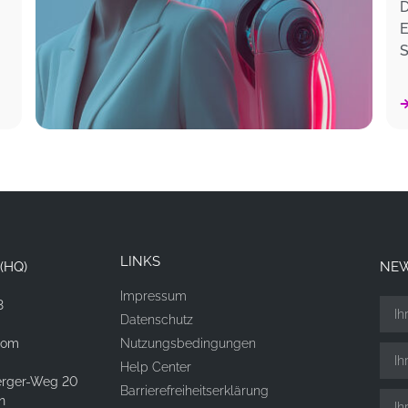
D
E
S
LINKS
(HQ)
NEW
Impressum
3
Datenschutz
com
Nutzungsbedingungen
Help Center
erger-Weg 20
Barrierefreiheitserklärung
n