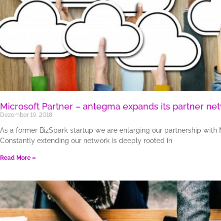
Microsoft Partner – antegma expands its partner ne
Dezember 19, 2018
As a former BizSpark startup we are enlarging our partnership with 
Constantly extending our network is deeply rooted in
Read More »