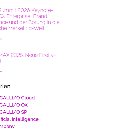
Summit 2026 Keynote-
CX Enterprise, Brand
ence und der Sprung in die
che Marketing-Welt
 »
AX 2025: Neue Firefly-
!
 »
rien
CALLI/O Cloud
CALLI/O OX
CALLI/O SP
ificial Intelligence
mpany