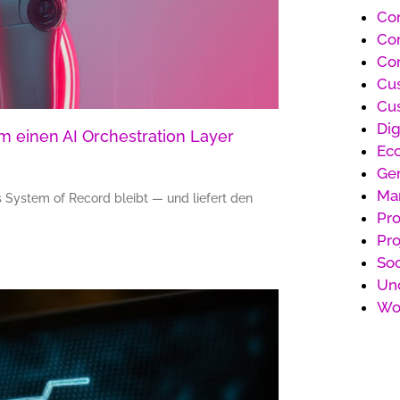
Co
Con
Con
Cu
Cu
Dig
 einen AI Orchestration Layer
Ec
Gen
Ma
 System of Record bleibt — und liefert den
Pr
Pr
So
Un
Wo