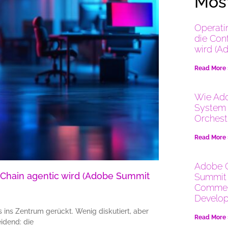
Most
Operati
die Con
wird (A
Read More
Wie Ado
System 
Orchest
Read More
Adobe 
y Chain agentic wird (Adobe Summit
Summit 
Commer
Develop
ins Zentrum gerückt. Wenig diskutiert, aber
Read More
idend: die