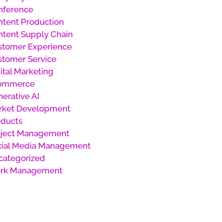
nference
tent Production
tent Supply Chain
stomer Experience
stomer Service
ital Marketing
ommerce
erative AI
rket Development
oducts
oject Management
cial Media Management
categorized
rk Management