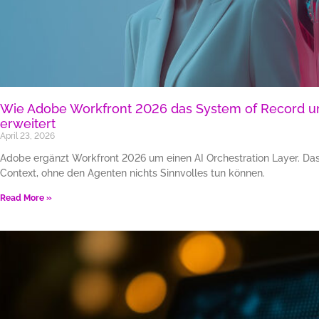
Wie Adobe Workfront 2026 das System of Record um
erweitert
April 23, 2026
Adobe ergänzt Workfront 2026 um einen AI Orchestration Layer. Das
Context, ohne den Agenten nichts Sinnvolles tun können.
Read More »