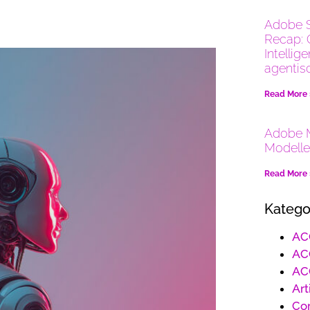
Adobe 
Recap: 
Intellig
agentis
Read More
Adobe M
Modelle
Read More
Katego
AC
AC
AC
Art
Co