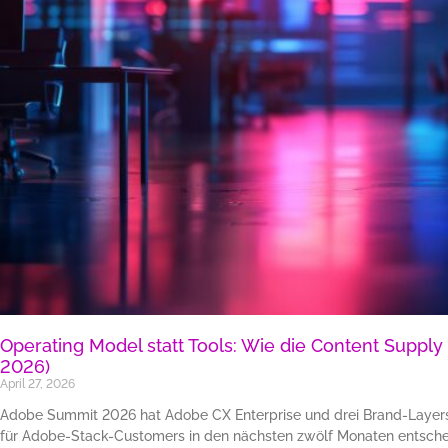
Operating Model statt Tools: Wie die Content Suppl
2026)
April 27, 2026
Adobe Summit 2026 hat Adobe CX Enterprise und drei Brand-Layers 
für Adobe-Stack-Customers in den nächsten zwölf Monaten entsche