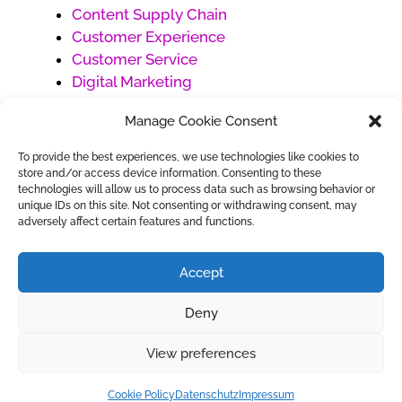
Content Supply Chain
Customer Experience
Customer Service
Digital Marketing
Ecommerce
Manage Cookie Consent
Generative AI
Market Development
To provide the best experiences, we use technologies like cookies to
Products
store and/or access device information. Consenting to these
technologies will allow us to process data such as browsing behavior or
Project Management
unique IDs on this site. Not consenting or withdrawing consent, may
Social Media Management
adversely affect certain features and functions.
Uncategorized
Work Management
Accept
Deny
View preferences
Ihr Partner für die Digitale Transformation
Alle Rechte vorbehalten
Cookie Policy
Datenschutz
Impressum